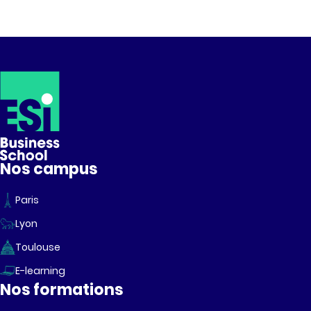
dans 
Nos campus
Paris
Lyon
Toulouse
E-learning
Nos formations