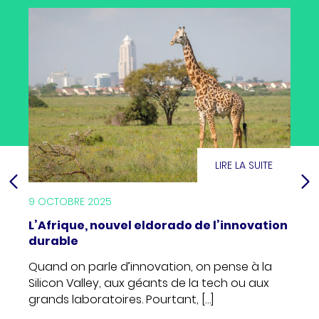
ITE
LIRE LA SUITE
9 OCTOBRE 2025
25 SE
L’Afrique, nouvel eldorado de l’innovation
Réfo
durable
chan
land-
Quand on parle d’innovation, on pense à la
Pour
e les
Silicon Valley, aux géants de la tech ou aux
améli
grands laboratoires. Pourtant, […]
disp
fina