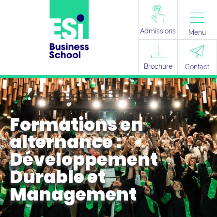
Admissions
Menu
Brochure
Contact
Formations en
alternance :
Développement
Durable et
Management