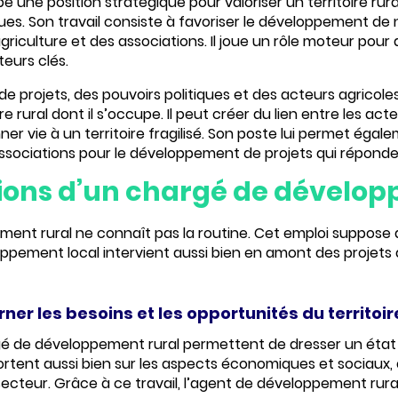
e une position stratégique pour
valoriser un territoire rur
ogiques. Son travail consiste à favoriser le développement
agriculture et des associations. Il joue un rôle moteur pou
teurs clés.
e projets, des pouvoirs politiques et des acteurs agricol
rural dont il s’occupe. Il peut créer du lien entre les acte
ner vie à un territoire fragilisé. Son poste lui permet égal
es associations pour le développement de projets qui répond
ssions d’un chargé de dévelo
ment rural ne connaît pas la routine. Cet emploi suppose
ppement local intervient aussi bien en amont des projets 
ner les besoins et les opportunités du territoir
gé de développement rural permettent de
dresser un état
ortent aussi bien sur les aspects économiques et sociaux, 
cteur. Grâce à ce travail, l’agent de développement rural 