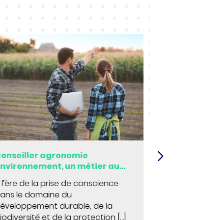
onseiller agronomie
Chargé d’étu
nvironnement, un métier au
un métier p
œur de l’agriculture durable
biodiversit
 l’ère de la prise de conscience
Vous avez tou
ans le domaine du
pour l’observ
éveloppement durable, de la
découverte 
iodiversité et de la protection […]
ou des milieux