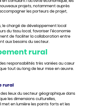
al
en stimulant l’activité économique, les
 de nouveaux projets, notamment auprès
r accompagner les porteurs de projet,
es, le chargé de développement local
urs du tissu local, favoriser l’économie
ement de
faciliter la collaboration
entre
ent aux besoins du secteur.
ppement rural
 des
responsabilités
très variées
au cœur
que tout au long de leur mise en œuvre.
e rural
 des lieux
du secteur géographique dans
que les dimensions culturelles,
met en lumière les points forts et les