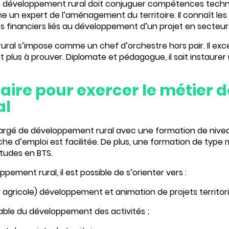
de développement rural doit conjuguer compétences techni
mme un
expert de l’aménagement du territoire
. Il connaît le
ts financiers liés au développement d’un projet en secteur r
ural s’impose comme un chef d’orchestre hors pair. Il exce
us à prouver. Diplomate et pédagogue, il sait instaurer 
aire pour exercer le métier 
al
hargé de développement rural avec une formation de niveau
rche d’emploi est facilitée. De plus, une formation de ty
études en BTS.
ement rural, il est possible de s’orienter vers :
 agricole) développement et animation de projets territori
able du développement des activités
;