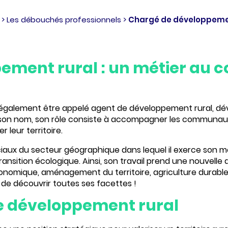
>
Les débouchés professionnels
>
Chargé de développement
ment rural : un métier au cœ
également être appelé agent de développement rural, dév
 son nom, son rôle consiste à accompagner les communauté
r leur territoire
.
ux du secteur géographique dans lequel il exerce son mé
ransition écologique
. Ainsi, son travail prend une nouvel
conomique, aménagement du territoire, agriculture durable
de découvrir toutes ses facettes !
de développement rural