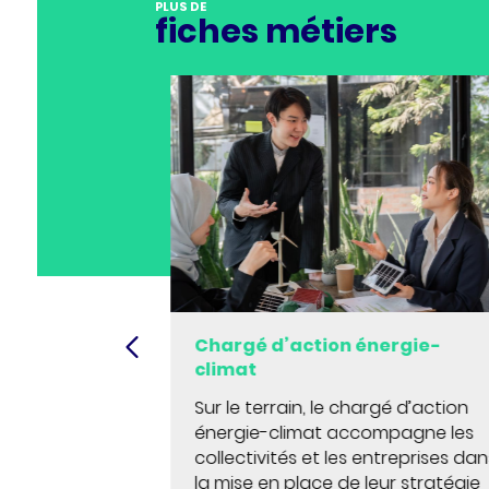
PLUS DE
fiches métiers
gé de
Chargé d’action énergie-
vironnement
climat
lus d’urgence
Sur le terrain, le chargé d’action
 circulaire,
énergie-climat accompagne les
ue. Mais qui
collectivités et les entreprises da
messages
la mise en place de leur stratégie