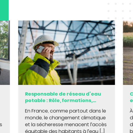
Responsable de réseau d’eau
C
potable : Rôle, formations,
e
missions
c
En France, comme partout dans le
À
monde, le changement climatique
d
ns
et la sécheresse menacent l’accès
d
équitable des habitants à l’eau […]
b