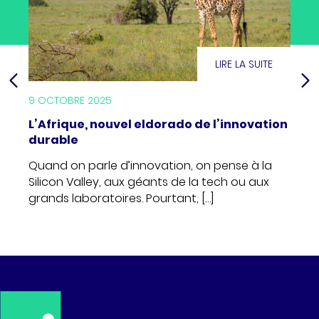
ITE
LIRE LA SUITE
9 OCTOBRE 2025
25 SE
L’Afrique, nouvel eldorado de l’innovation
Réfo
durable
chan
land-
Quand on parle d’innovation, on pense à la
Pour
e les
Silicon Valley, aux géants de la tech ou aux
améli
grands laboratoires. Pourtant, […]
disp
fina
dans 