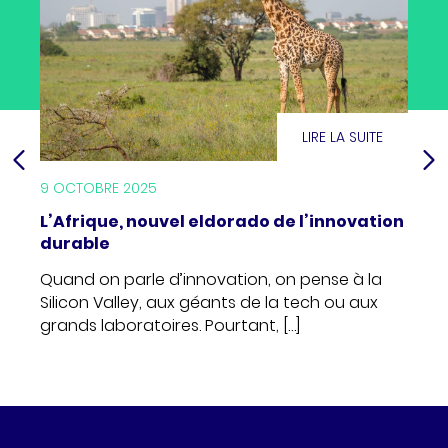
ITE
LIRE LA SUITE
9 OCTOBRE 2025
25 SE
L’Afrique, nouvel eldorado de l’innovation
Réfo
durable
chan
land-
Quand on parle d’innovation, on pense à la
Pour
e les
Silicon Valley, aux géants de la tech ou aux
améli
grands laboratoires. Pourtant, […]
disp
fina
dans 