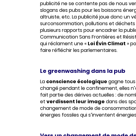
publicité ne se contente pas de nous ve
slogans des pubs pour les boissons énergis
altruiste, etc. La publicité joue donc un
surconsommation, pollutions et déchets 
plusieurs rapports pour encadrer la publi
Communication Sans Frontières et Résista
qui réclament une «
Loi Évin Climat
» po
faire réfléchir les parlementaires.
Le greenwashing dans la pub
La
conscience écologique
gagne tous l
changé pendant le confinement, elles 
fait partie des dérives actuelles : de 
et
verdissent leur image
dans des spot
changement de mode de consommation gén
énergies fossiles qui s’inventent énergies
Vers un changement de mode de