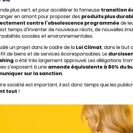
monde plus vert, et pour accélérer la fameuse
transition 
hanger en amont pour proposer des
produits plus durab
irectement contre l’obsolescence programmée
de leu
f. Il est temps d’inventer de nouveaux récits, de nouvelles
abilités sociales et environnementales.
udié un projet dans le cadre de la
Loi Climat
, dans le but
ofit de biens et de
services écoresponsables
. Le
durcissem
ashing
a été très largement approuvé. Les allégations tr
es s’exposent à une
amende équivalente à 80% du bu
uniquer sur la sanction
.
e société est important, il est donc temps que les public
nt tout
!