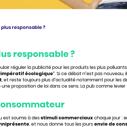
é plus responsable ?
 plus responsable ?
lus responsable ?
uloir réguler la publicité pour les produits les plus pollua
“
impératif écologique
”. Si ce débat n’est pas nouveau, i
t
, et reste toujours plus d’actualité notamment pour les
é une proposition de loi dans ce sens. La pub comme levier 
u consommateur
u est soumis à des
stimuli commerciaux
chaque jour : e
omniprésente
, et nous donne tous les jours
envie de co