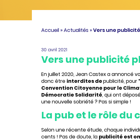
Accueil
»
Actualités
»
Vers une publicit
Accueil
»
Actualités
»
Vers une publicité
30 avril 2021
Vers une publicité p
En juillet 2020, Jean Castex a annoncé vo
donc être
interdites de
publicité
, pour 
Convention Citoyenne pour le Clima
Démocratie Solidarité
, qui ont dépos
une nouvelle sobriété ? Pas si simple !
La pub et le rôle d
Selon une récente étude, chaque individ
cents ! Pas de doute, la
publicité est 