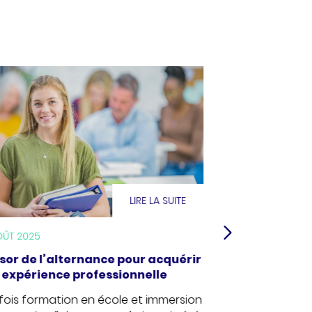
LIRE LA SUITE
OÛT 2025
16 JUILLET 2025
ssor de l’alternance pour acquérir
L’impact envi
 expérience professionnelle
soldes : ce que
derrière les é
 fois formation en école et immersion