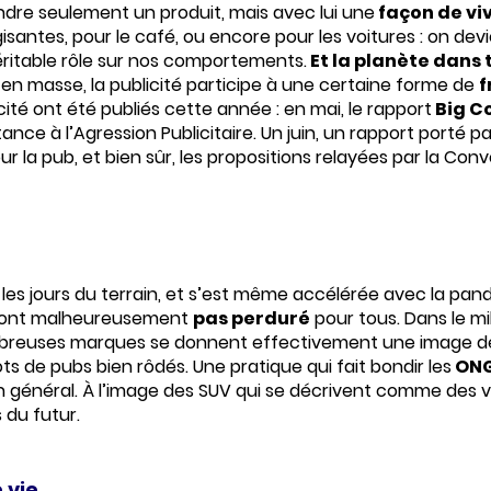
ndre seulement un produit, mais avec lui une
façon de vi
antes, pour le café, ou encore pour les voitures : on devien
 véritable rôle sur nos comportements.
Et la planète dans 
en masse, la publicité participe à une certaine forme de
f
cité ont été publiés cette année : en mai, le rapport
Big C
nce à l’Agression Publicitaire. Un juin, un rapport porté
ur la pub, et bien sûr, les propositions relayées par la Co
es jours du terrain, et s’est même accélérée avec la pand
n’ont malheureusement
pas perduré
pour tous. Dans le mili
nombreuses marques se donnent effectivement une image d
s de pubs bien rôdés. Une pratique qui fait bondir les
ON
éral. À l’image des SUV qui se décrivent comme des voi
 du futur.
 vie