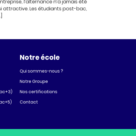
Deux fois par an, 
ntreprise, l’alternance n’a jamais été
tapissées de -5
i attractive. Les étudiants post-bac,
surchauffe, file
…]
Notre école
Qui sommes-nous ?
Notre Groupe
Bac+3)
Nos certifications
Bac+5)
Contact