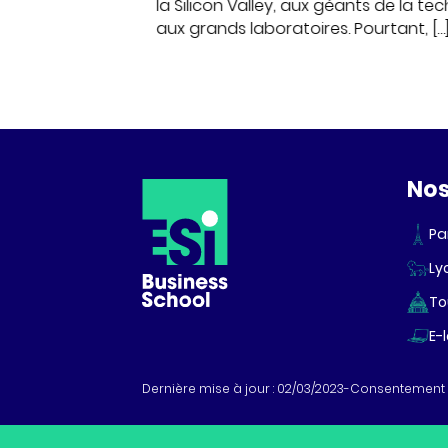
ythme des
la Silicon Valley, aux géants de la te
eurs joueurs du
aux grands laboratoires. Pourtant, […
No
Pa
Ly
To
E-
Dernière mise à jour : 02/03/2023
Consentement