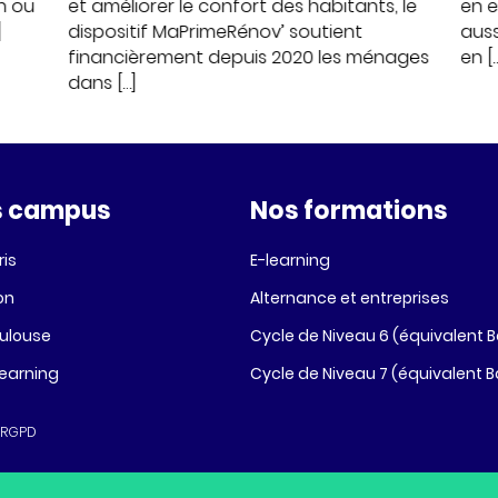
ch ou
et améliorer le confort des habitants, le
en e
]
dispositif MaPrimeRénov’ soutient
auss
financièrement depuis 2020 les ménages
en [
dans […]
s campus
Nos formations
ris
E-learning
on
Alternance et entreprises
ulouse
Cycle de Niveau 6 (équivalent 
learning
Cycle de Niveau 7 (équivalent 
 RGPD