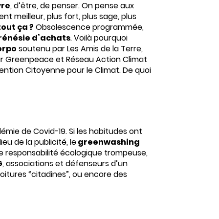
vre
, d’être, de penser. On pense aux
t meilleur, plus fort, plus sage, plus
tout ça ?
Obsolescence programmée,
rénésie d’achats
. Voilà pourquoi
orpo
soutenu par Les Amis de la Terre,
 par Greenpeace et Réseau Action Climat
nvention Citoyenne pour le Climat. De quoi
émie de Covid-19. Si les habitudes ont
eu de la publicité, le
greenwashing
e responsabilité écologique trompeuse,
G
, associations et défenseurs d’un
tures “citadines”, ou encore des